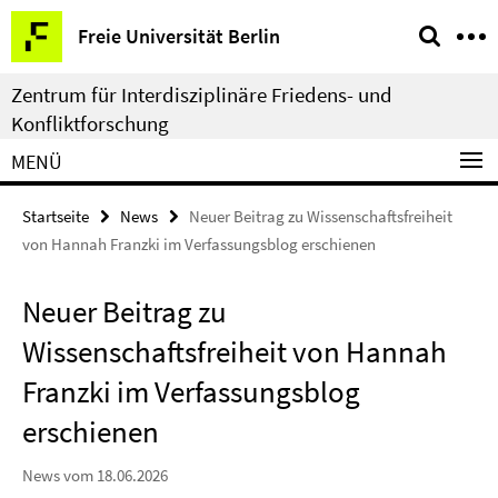
Springe
Service-
Freie Universität Berlin
direkt
Navigation
zu
Zentrum für Interdisziplinäre Friedens- und
Inhalt
Konfliktforschung
MENÜ
Startseite
News
Neuer Beitrag zu Wissenschaftsfreiheit
von Hannah Franzki im Verfassungsblog erschienen
Neuer Beitrag zu
Wissenschaftsfreiheit von Hannah
Franzki im Verfassungsblog
erschienen
News vom 18.06.2026