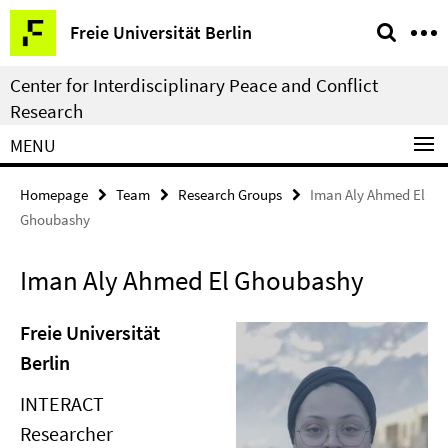
Springe
Service
Freie Universität Berlin
direkt
Navigation
zu
Center for Interdisciplinary Peace and Conflict
Inhalt
Research
MENU
Homepage
Team
Research Groups
Iman Aly Ahmed El
Ghoubashy
Iman Aly Ahmed El Ghoubashy
Freie Universität
Berlin
INTERACT
Researcher