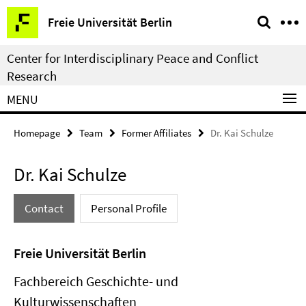
Springe
Service
Freie Universität Berlin
direkt
Navigation
zu
Center for Interdisciplinary Peace and Conflict
Inhalt
Research
MENU
Homepage
Team
Former Affiliates
Dr. Kai Schulze
Dr. Kai Schulze
Contact
Personal Profile
Freie Universität Berlin
Fachbereich Geschichte- und
Kulturwissenschaften