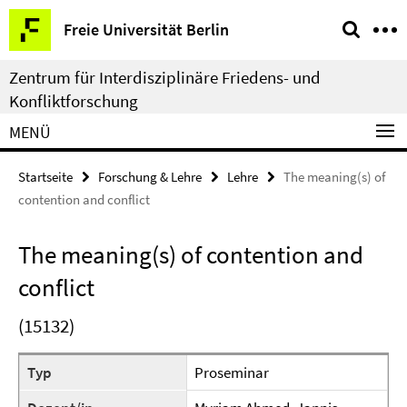
Springe
Service-
Freie Universität Berlin
direkt
Navigation
zu
Zentrum für Interdisziplinäre Friedens- und
Inhalt
Konfliktforschung
MENÜ
Startseite
Forschung & Lehre
Lehre
The meaning(s) of
contention and conflict
The meaning(s) of contention and
conflict
(15132)
Typ
Proseminar