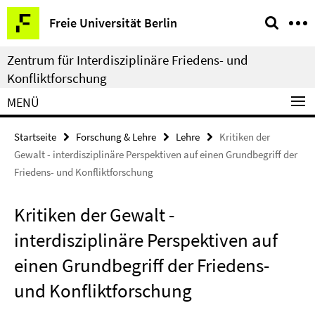
Springe
Service-
Freie Universität Berlin
direkt
Navigation
zu
Zentrum für Interdisziplinäre Friedens- und
Inhalt
Konfliktforschung
MENÜ
Startseite
Forschung & Lehre
Lehre
Kritiken der
Gewalt - interdisziplinäre Perspektiven auf einen Grundbegriff der
Friedens- und Konfliktforschung
Kritiken der Gewalt -
interdisziplinäre Perspektiven auf
einen Grundbegriff der Friedens-
und Konfliktforschung