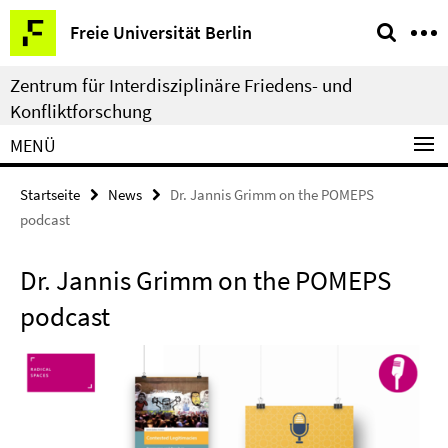
Springe
Service-
Freie Universität Berlin
direkt
Navigation
zu
Zentrum für Interdisziplinäre Friedens- und
Inhalt
Konfliktforschung
MENÜ
Startseite
News
Dr. Jannis Grimm on the POMEPS
podcast
Dr. Jannis Grimm on the POMEPS
podcast