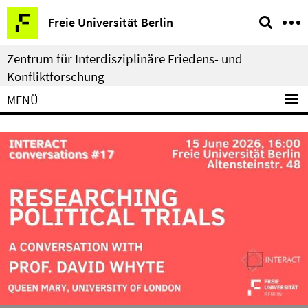
Springe
Service-
Freie Universität Berlin
direkt
Navigation
zu
Zentrum für Interdisziplinäre Friedens- und
Inhalt
Konfliktforschung
MENÜ