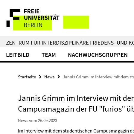
Springe
Service-
direkt
zu
Navigation
Inhalt
ZENTRUM FÜR INTERDISZIPLINÄRE FRIEDENS- UND 
LEITBILD
TEAM
NACHWUCHSGRUPPEN
Startseite
News
Jannis Grimm im Interview mit dem st
Jannis Grimm im Interview mit de
Campusmagazin der FU "furios" ü
News vom 26.09.2023
Im Interview mit dem studentischen Campusmagazin der