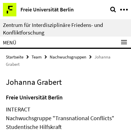
Springe
Service-
Freie Universität Berlin
direkt
Navigation
zu
Zentrum für Interdisziplinäre Friedens- und
Inhalt
Konfliktforschung
MENÜ
Startseite
Team
Nachwuchsgruppen
Johanna
Grabert
Johanna Grabert
Freie Universität Berlin
INTERACT
Nachwuchsgruppe "Transnational Conflicts"
Studentische Hilfskraft