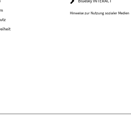
e
Bluesky INTERACT
um
Hinweise zur Nutzung sozialer Medien
utz
reiheit