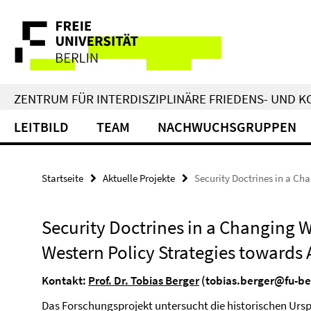
Springe
Service-
direkt
zu
Navigation
Inhalt
ZENTRUM FÜR INTERDISZIPLINÄRE FRIEDENS- UND 
LEITBILD
TEAM
NACHWUCHSGRUPPEN
Startseite
Aktuelle Projekte
Security Doctrines in a Ch
Security Doctrines in a Changing W
Western Policy Strategies towards 
Kontakt:
Prof. Dr. Tobias Berger
(tobias.berger@fu-be
Das Forschungsprojekt untersucht die historischen Urs