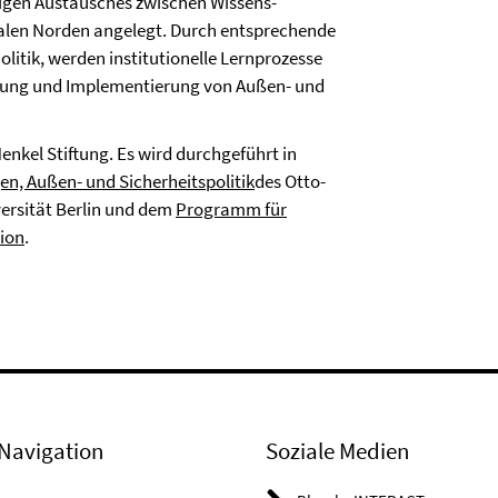
itigen Austausches zwischen Wissens-
len Norden angelegt. Durch entsprechende
litik, werden institutionelle Lernprozesse
ltung und Implementierung von Außen- und
nkel Stiftung. Es wird durchgeführt in
en, Außen- und Sicherheitspolitik
des Otto-
versität Berlin und dem
Programm für
ion
.
Navigation
Soziale Medien