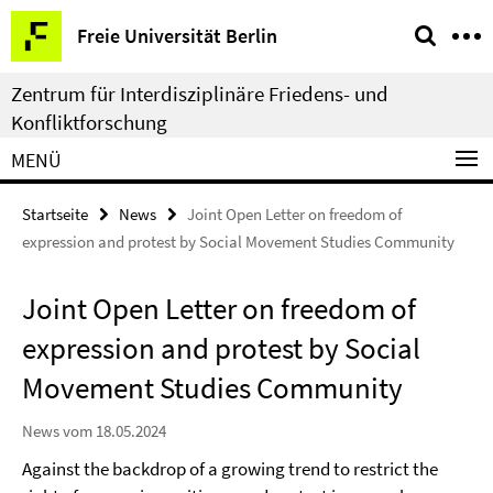
Springe
Service-
Freie Universität Berlin
direkt
Navigation
zu
Zentrum für Interdisziplinäre Friedens- und
Inhalt
Konfliktforschung
MENÜ
Startseite
News
Joint Open Letter on freedom of
expression and protest by Social Movement Studies Community
Joint Open Letter on freedom of
expression and protest by Social
Movement Studies Community
News vom 18.05.2024
Against the backdrop of a growing trend to restrict the