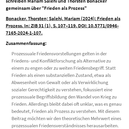
schreiben Mariam Salehi und Thorsten Bonacker
gemeinsam über "Frieden als Prozess"
Bonacker, Thorsten; Salehi, Mariam (2024): Frieden als
Prozess. In: ZIB 31 (1), S. 107–119. DOI: 10.5771/0946-
7165-2024-1-107.
Zusammenfassung:
Prozessuale Friedensvorstellungen gelten in der
Friedens- und Konfliktforschung als Alternative zu
einem zu engen oder zu weiten Friedensbegriff. Statt
Frieden als einen substanziellen Zustand, etwa als
Abwesenheit von Gewalt oder als Verwirklichung
sozialer Gerechtigkeit zu verstehen, fokussiert eine
prozessuale Begriffsbildung den Wandel von Krieg zu
Frieden. Allerdings bleibt dabei oft unklar, was es genau
bedeutet, Frieden als Prozess zu verstehen. Mit diesem
Beitrag möchten wir den theoretischen Mehrwert eines
prozessualen Friedensverständnisses herausarbeiten.