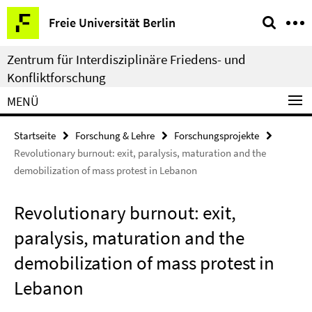
Springe
Service-
Freie Universität Berlin
direkt
Navigation
zu
Zentrum für Interdisziplinäre Friedens- und
Inhalt
Konfliktforschung
MENÜ
Startseite
Forschung & Lehre
Forschungsprojekte
Revolutionary burnout: exit, paralysis, maturation and the
demobilization of mass protest in Lebanon
Revolutionary burnout: exit,
paralysis, maturation and the
demobilization of mass protest in
Lebanon